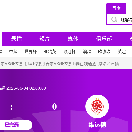
百度
录播
短片
媒体
俱乐部
超
中超
世界杯
亚精英
欧冠杯
澳超
欧协联
英冠
丹吉尔VS维达德_伊蒂哈德丹吉尔VS维达德比赛在线通道_摩洛超直播
洛超
2026-06-04 02:00:00
:
0
维达德
已完赛