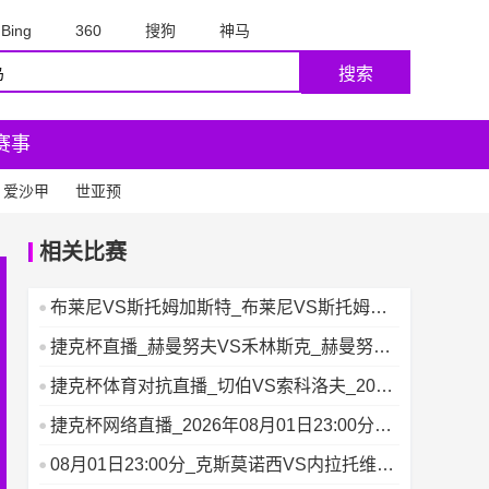
Bing
360
搜狗
神马
搜索
赛事
爱沙甲
世亚预
相关比赛
布莱尼VS斯托姆加斯特_布莱尼VS斯托姆加
斯特赛事一览_挪甲
捷克杯直播_赫曼努夫VS禾林斯克_赫曼努夫
VS禾林斯克即刻开
捷克杯体育对抗直播_切伯VS索科洛夫_2026
年08月01日
捷克杯网络直播_2026年08月01日23:00分_
科林VS
08月01日23:00分_克斯莫诺西VS内拉托维斯