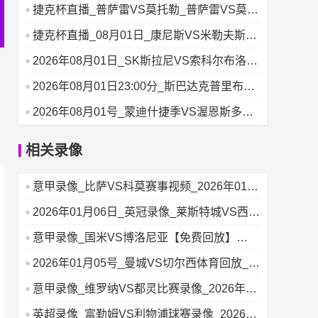
_捷克杯高
捷克杯直播_普萨雷VS莫托勒_普萨雷VS莫托
勒球迷直连_08
捷克杯直播_08月01日_康尼斯VS米勒夫斯科
_康尼斯VS米
2026年08月01日_SK斯拉尼VS索科尔布洛赞
尼_捷克杯
2026年08月01日23:00分_斯巴达克普里布兰
VS波夫
2026年08月01号_蒙迪什捷季VS渥恩斯多夫_
捷克杯赛事
相关录像
意甲录像_比萨VS科莫赛事视频_2026年01月
06日
2026年01月06日_英冠录像_莱斯特城VS西布
罗姆维奇【比赛回放】
意甲录像_国米VS博洛尼亚【免费回放】
_2026年01月05日
2026年01月05号_曼城VS切尔西体育回放_英
超录像
意甲录像_维罗纳VS都灵比赛录像_2026年01
月05日
英超录像_富勒姆VS利物浦球赛录像_2026年