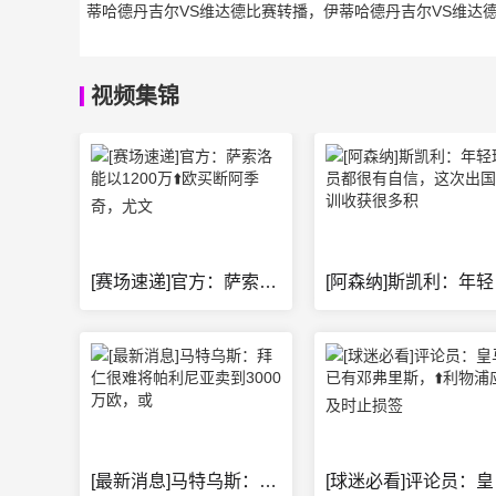
蒂哈德丹吉尔VS维达德比赛转播，伊蒂哈德丹吉尔VS维达
视频集锦
[赛场速递]官方：萨索洛能以1200万⬆️欧买断阿季奇，尤文
[阿森
[最新消息]马特乌斯：拜仁很难将帕利尼亚卖到3000万欧，或
[球迷