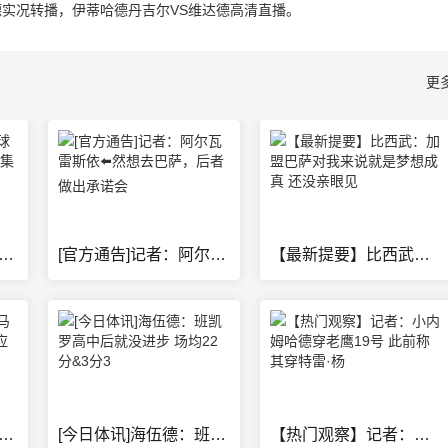
德实况转播，伊蒂哈德丹吉尔VS维达德高清直播。
更
纳]斯凯利：年轻球员都很有自信，这次出国集训收获很多积
[官方通告]记者：阿尔瓦雷斯依⬅️然想去巴萨，后者做出承诺会
【最新提要】比西武：加盟巴萨对我来说就是梦想成真 还没亲眼见
必看]评论员：皇马已有邓弗里斯，⬆️利物浦应及时止损签
[今日体讯]海伍德：班凯罗高中后就没进步 场均22分&3分3
【热门观察】记者：小内姆哈德穿老鹰19号 此前称其穿特雷·杨