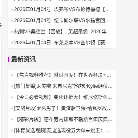
01月04日
2026年01月04号_埃弗顿VS布伦特福德【回
放】_英超录像
2026年01月04号_纽卡斯尔联VS水晶宫回放_
多
英超录像
热刺VS桑德兰【回放】_英超录像_2026年01
月04日
2026年01月04日_布莱克本VS查尔顿【赛事
录像】_英冠录像
最新资讯
【焦点视频推荐】时尚国度！在世界杯决⭐赛
前办秀，只有法国人敢
[热门集锦]太美啦 来自尼克斯铁粉Kylie颜值暴
击瞬间
【今日必看视频】变化还挺大！维尼修斯⚾正
式归队训练，样貌焕然
[实战片段]太恶劣了！黄潜后卫保·纳瓦罗故意
踢人遭直红罚⬅️
【精彩片段】德布劳内谈那不勒斯百年庆典：
他们创造了历史，我才
[体育优选视频]麦迪选现役五大单➡️挑王：欧