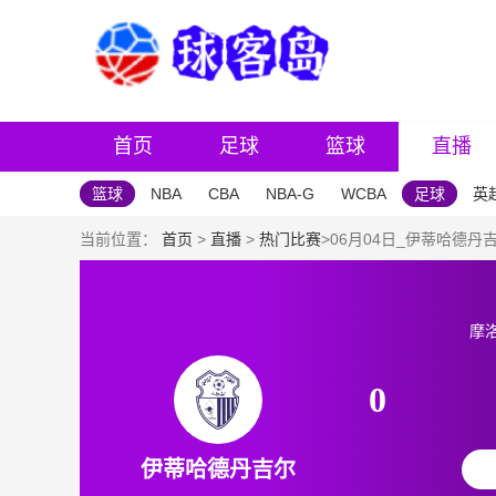
首页
足球
篮球
直播
篮球
NBA
CBA
NBA-G
WCBA
足球
英
当前位置：
首页
>
直播
>
热门比赛
>06月04日_伊蒂哈德
摩
0
伊蒂哈德丹吉尔