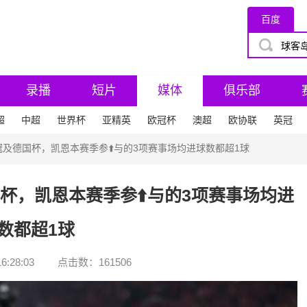
百度
录播
短片
媒体
俱乐部
超
中超
世界杯
亚精英
欧冠杯
澳超
欧协联
英冠
及德国杯，凯恩本赛季参⬆️与的3项赛事场均进球数都超1球
杯，凯恩本赛季参⬆️与的3项赛事场均进
数都超1球
6:28:03
点击数：
161506