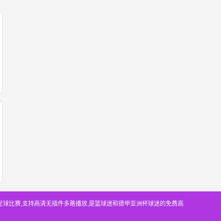
等足球比赛,支持高清无插件多路播放,是篮球迷和德甲亚洲杯球迷的免费高