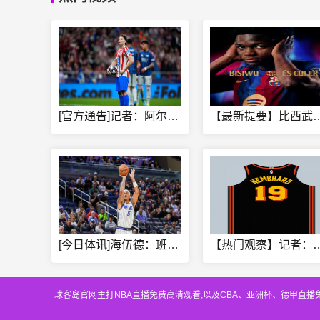
[官方通告]记者：阿尔瓦雷斯依⬅️然想去巴萨，后者做出承诺会
【最新提要】比西武：加盟巴萨对我来说
[今日体讯]海伍德：班凯罗高中后就没进步 场均22分&3分3
【热门观察】记者：小内姆哈德穿老鹰1
球客岛官网主打NBA直播免费高清观看,以及CBA、亚洲杯、德甲直播