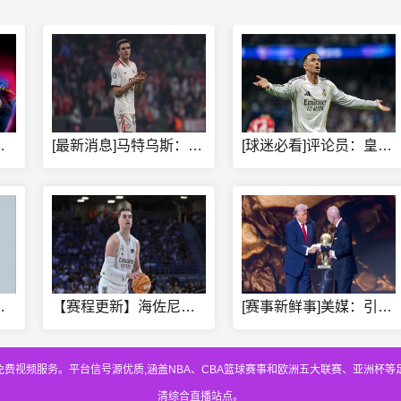
就是梦想成真 还没亲眼见
[最新消息]马特乌斯：拜仁很难将帕利尼亚卖到3000万欧，或
[球迷必看]评论员：皇马已有邓弗里斯，⬆️利物浦应及时止损签
9号 此前称其穿特雷·杨
【赛程更新】海佐尼亚：一直不太喜欢自己离开NBA的方式 很高
[赛事新鲜事]美媒：引发全球愤怒，国际足联将取消世界杯股份出
免费视频服务。平台信号源优质,涵盖NBA、CBA篮球赛事和欧洲五大联赛、亚洲杯
清综合直播站点。