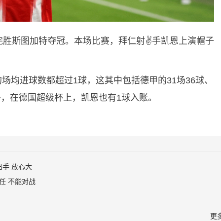
完胜斯图加特夺冠。本场比赛，拜仁射✌️手凯恩上演帽子
场均进球数都超过1球，这其中包括德甲的31场36球、
另外，在德国超级杯上，凯恩也有1球入账。
出手 放心大
任 不能对战
更