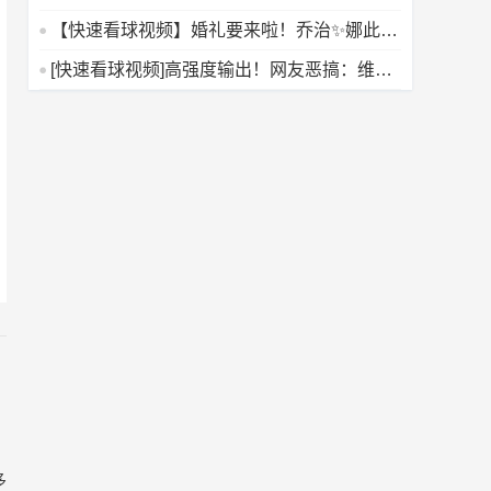
文华子东契奇SG
【快速看球视频】婚礼要来啦！乔治✨娜此
前：我23岁！C罗：那
[快速看球视频]高强度输出！网友恶搞：维尼
修斯要离开皇马了~
多