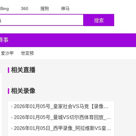
Bing
360
搜狗
神马
搜索
赛事
爱沙甲
世亚预
相关直播
相关录像
2026年01月05号_皇家社会VS马竞【录像】_
西甲录像
2026年01月05号_曼城VS切尔西体育回放_英
超录像
2026年01月05日_西甲录像_阿拉维斯VS皇家
奥维耶多赛事回放