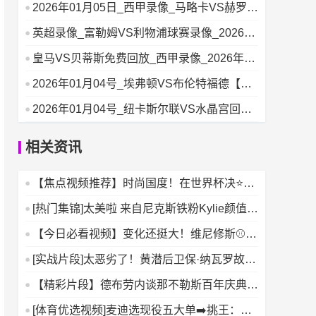
2026年01月05日_西甲录像_马略卡VS赫罗纳
体育回放
英超录像_富勒姆VS利物浦球赛录像_2026年
01月04日
皇马VS贝蒂斯免费回放_西甲录像_2026年01
月04日
2026年01月04号_埃弗顿VS布伦特福德【回
放】_英超录像
2026年01月04号_纽卡斯尔联VS水晶宫回放_
英超录像
相关资讯
【焦点视频推荐】时尚国度！在世界杯决⭐赛
前办秀，只有法国人敢
[热门集锦]太美啦 来自尼克斯铁粉Kylie颜值暴
击瞬间
【今日必看视频】变化还挺大！维尼修斯⚾正
式归队训练，样貌焕然
[实战片段]太恶劣了！黄潜后卫保·纳瓦罗故意
踢人遭直红罚⬅️
【精彩片段】德布劳内谈那不勒斯百年庆典：
他们创造了历史，我才
[体育优选视频]麦迪选现役五大单➡️挑王：欧