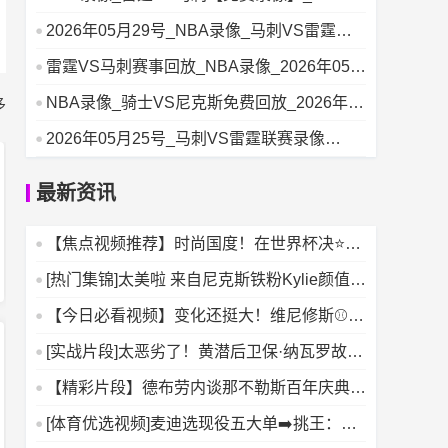
05月31号
2026年05月29号_NBA录像_马刺VS雷霆赛
事回放
雷霆VS马刺赛事回放_NBA录像_2026年05月
27号
NBA录像_骑士VS尼克斯免费回放_2026年05
多
月26日
2026年05月25号_马刺VS雷霆联赛录像
_NBA录像
最新资讯
【焦点视频推荐】时尚国度！在世界杯决⭐赛
前办秀，只有法国人敢
[热门集锦]太美啦 来自尼克斯铁粉Kylie颜值暴
击瞬间
【今日必看视频】变化还挺大！维尼修斯⚾正
式归队训练，样貌焕然
[实战片段]太恶劣了！黄潜后卫保·纳瓦罗故意
踢人遭直红罚⬅️
【精彩片段】德布劳内谈那不勒斯百年庆典：
他们创造了历史，我才
[体育优选视频]麦迪选现役五大单➡️挑王：欧