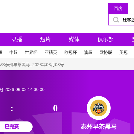
百度
录播
短片
媒体
俱乐部
超
中超
世界杯
亚精英
欧冠杯
澳超
欧协联
英冠
S泰州早茶黑马_2026年06月03号
冠
2026-06-03 14:30:00
:
0
泰州早茶黑马
已完赛