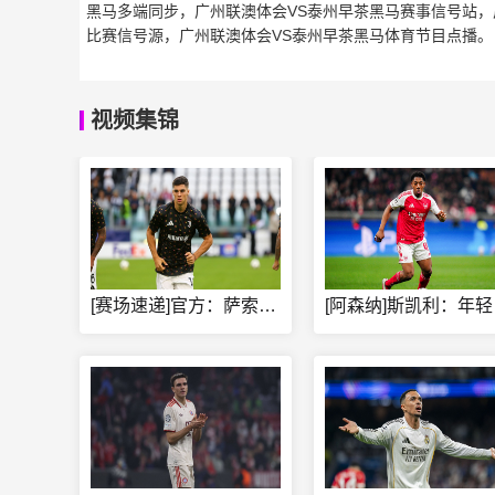
黑马多端同步，广州联澳体会VS泰州早茶黑马赛事信号站，
比赛信号源，广州联澳体会VS泰州早茶黑马体育节目点播。
视频集锦
[赛场速递]官方：萨索洛能以1200万⬆️欧买断阿季奇，尤文
[阿森