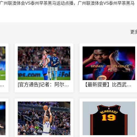
广州联澳体会VS泰州早茶黑马运动点播，广州联澳体会VS泰州早茶黑马
更
纳]斯凯利：年轻球员都很有自信，这次出国集训收获很多积
[官方通告]记者：阿尔瓦雷斯依⬅️然想去巴萨，后者做出承诺会
【最新提要】比西武：加盟巴萨对我来说就是梦想成真 还没亲眼见