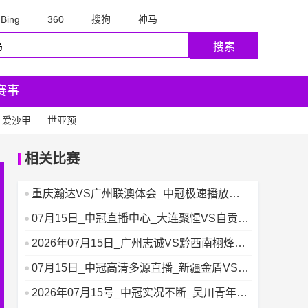
Bing
360
搜狗
神马
搜索
赛事
爱沙甲
世亚预
相关比赛
重庆瀚达VS广州联澳体会_中冠极速播放
_2026年07月16
07月15日_中冠直播中心_大连聚惺VS自贡足
协队
2026年07月15日_广州志诚VS黔西南栩烽棠_
广州志诚V
07月15日_中冠高清多源直播_新疆金盾VS北
京勇士
2026年07月15号_中冠实况不断_吴川青年VS