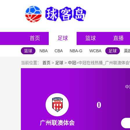
首页
足球
篮球
直播
篮球
NBA
CBA
NBA-G
WCBA
足球
英
当前位置：
首页
>
足球
>
中冠
>中冠在线热播_广州联澳体会V
中
0
广州联澳体会